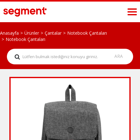
Anasayfa
Ürünler
Çantalar
Notebook Çantaları
Notebook Çantaları