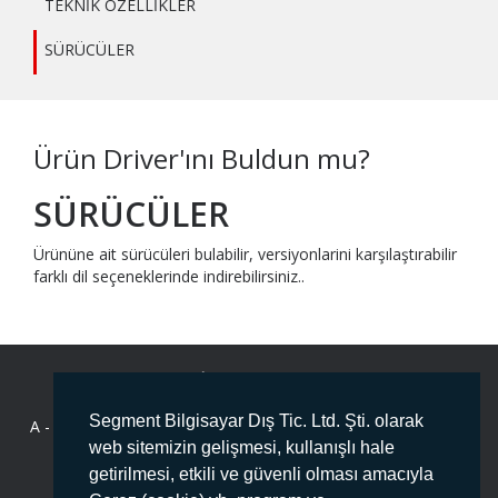
TEKNİK ÖZELLİKLER
SÜRÜCÜLER
Ürün Driver'ını Buldun mu?
SÜRÜCÜLER
Ürününe ait sürücüleri bulabilir, versiyonlarini karşılaştırabilir
farklı dil seçeneklerinde indirebilirsiniz..
BİZE ULAŞIN
Segment Bilgisayar Dış Tic. Ltd. Şti. olarak
A -
Deliklikaya Mahallesi Fersah Caddesi No:136 İç Kapı No :1
ARNAVUTKÖY/İSTANBUL PK:34555
web sitemizin gelişmesi, kullanışlı hale
getirilmesi, etkili ve güvenli olması amacıyla
T -
444 78 99