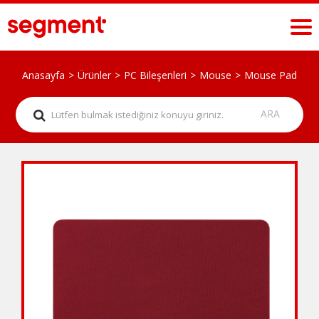
Anasayfa
Ürünler
PC Bileşenleri
Mouse
Mouse Pad