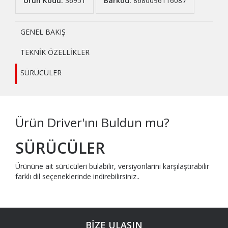
Ürün Kodu:
36951
Barkod:
8680096116087
GENEL BAKIŞ
TEKNİK ÖZELLİKLER
SÜRÜCÜLER
Ürün Driver'ını Buldun mu?
SÜRÜCÜLER
Ürününe ait sürücüleri bulabilir, versiyonlarini karşılaştırabilir
farklı dil seçeneklerinde indirebilirsiniz..
BİZE ULAŞIN