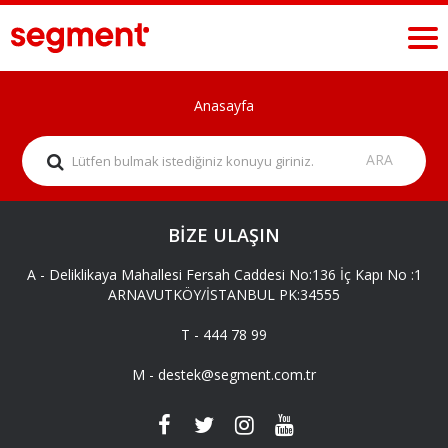
Anasayfa
BİZE ULAŞIN
A -
Deliklikaya Mahallesi Fersah Caddesi No:136 İç Kapı No :1
ARNAVUTKÖY/İSTANBUL PK:34555
T -
444 78 99
M -
destek@segment.com.tr